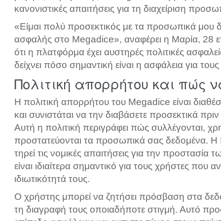
κανονιστικές απαιτήσεις για τη διαχείριση προσ
«Είμαι πολύ προσεκτικός με τα προσωπικά μου 
ασφαλής στο Megadice», αναφέρει η Μαρία, 28 ετ
ότι η πλατφόρμα έχει αυστηρές πολιτικές ασφαλεί
δείχνει πόσο σημαντική είναι η ασφάλεια για τους
Πολιτική απορρήτου και πώς 
Η πολιτική απορρήτου του Megadice είναι διαθέσ
και συνιστάται να την διαβάσετε προσεκτικά πρι
Αυτή η πολιτική περιγράφει πώς συλλέγονται, χρ
προστατεύονται τα προσωπικά σας δεδομένα. Η M
τηρεί τις νομικές απαιτήσεις για την προστασία 
είναι ιδιαίτερα σημαντικό για τους χρήστες που α
ιδιωτικότητά τους.
Ο χρήστης μπορεί να ζητήσει πρόσβαση στα δεδο
τη διαγραφή τους οποιαδήποτε στιγμή. Αυτό προ