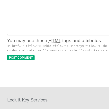
You may use these
HTML
tags and attributes:
<a href="" title=""> <abbr title=""> <acronym title=""> <b>
<code> <del datetime=""> <em> <i> <q cite=""> <strike> <str
Lock & Key Services