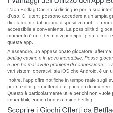
L’app Betflag Casino si distingue per la sua interfac
d’uso. Gli utenti possono accedere a un’ampia 
direttamente dal proprio dispositivo mobile, rende
accessibile e conveniente. La possibilità di gioc
momento è uno dei motivi principali per cui molti 
questa app.
Alessandro, un appassionato giocatore, afferma
betflag casino e la trovo incredibile. Posso gioc
e non ho mai avuto problemi di connessione!”
. L
vari sistemi operativi, sia iOS che Android, è un u
Inoltre, l’app offre notifiche in tempo reale sugli e
promozioni, permettendo ai giocatori di rimanere
Questo è particolarmente utile per chi non vuole
imperdibili, come i bonus casino betflag.
Scoprire i Giochi Offerti da Betf