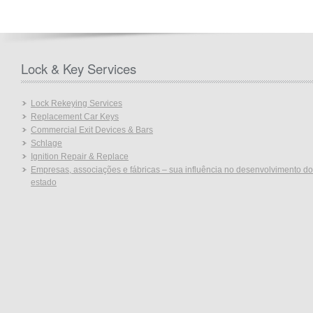
Lock & Key Services
Lock Rekeying Services
Replacement Car Keys
Commercial Exit Devices & Bars
Schlage
Ignition Repair & Replace
Empresas, associações e fábricas – sua influência no desenvolvimento do
estado