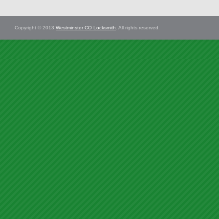
Copyright © 2013
Westminster CO Locksmith
. All rights reserved.