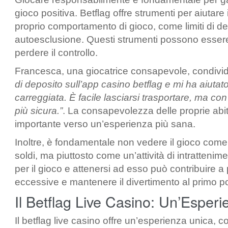
gioco positiva. Betflag offre strumenti per aiutare i
proprio comportamento di gioco, come limiti di de
autoesclusione. Questi strumenti possono essere m
perdere il controllo.
Francesca, una giocatrice consapevole, condivi
di deposito sull’app casino betflag e mi ha aiutat
carreggiata. È facile lasciarsi trasportare, ma co
più sicura.”
. La consapevolezza delle proprie abi
importante verso un’esperienza più sana.
Inoltre, è fondamentale non vedere il gioco co
soldi, ma piuttosto come un’attività di intrattenim
per il gioco e attenersi ad esso può contribuire a
eccessive e mantenere il divertimento al primo p
Il Betflag Live Casino: Un’Esper
Il betflag live casino offre un’esperienza unica, c