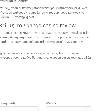
τελεσματική βοήθεια.
τητα FAQ, όπου οι παίκτες μπορούν να βρουν απαντήσεις σε συχνές
ρήστες να επιλύσουν τα προβλήματά τους γρήγορα και χωρίς να
α νιώθουν υποστηριγμένοι.
με το 5gringo casino review
τις κορυφαίες επιλογές στον τομέα των online καζίνο. Με μία ευρεία
ξαιρετική εξυπηρέτηση πελατών, οι παίκτες μπορούν να απολαύσουν
οπιστία του καζίνο προσθέτουν αξία στην εμπειρία των χρηστών,
.
ingos casino έχει κάτι να προσφέρει σε όλους. Με τις σύγχρονες
λατφόρμα του, το καζίνο 5gringo είναι σίγουρα μία επιλογή που αξίζει
 (required)
Website