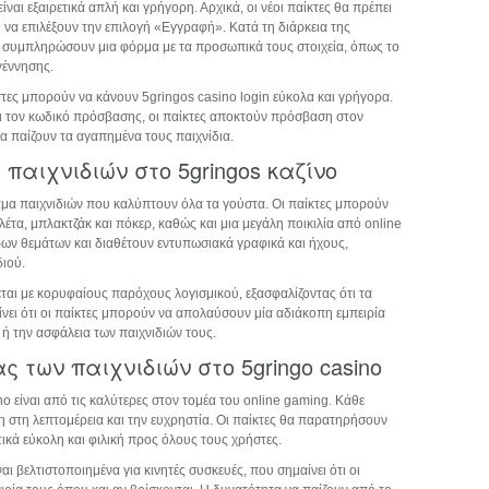
ναι εξαιρετικά απλή και γρήγορη. Αρχικά, οι νέοι παίκτες θα πρέπει
ι να επιλέξουν την επιλογή «Εγγραφή». Κατά τη διάρκεια της
να συμπληρώσουν μια φόρμα με τα προσωπικά τους στοιχεία, όπως το
γέννησης.
τες μπορούν να κάνουν 5gringos casino login εύκολα και γρήγορα.
 τον κωδικό πρόσβασης, οι παίκτες αποκτούν πρόσβαση στον
α παίζουν τα αγαπημένα τους παιχνίδια.
παιχνιδιών στο 5gringos καζίνο
κάμα παιχνιδιών που καλύπτουν όλα τα γούστα. Οι παίκτες μπορούν
τα, μπλακτζάκ και πόκερ, καθώς και μια μεγάλη ποικιλία από online
ρων θεμάτων και διαθέτουν εντυπωσιακά γραφικά και ήχους,
διού.
ται με κορυφαίους παρόχους λογισμικού, εξασφαλίζοντας ότι τα
αίνει ότι οι παίκτες μπορούν να απολαύσουν μία αδιάκοπη εμπειρία
 ή την ασφάλεια των παιχνιδιών τους.
ς των παιχνιδιών στο 5gringo casino
o είναι από τις καλύτερες στον τομέα του online gaming. Κάθε
ση στη λεπτομέρεια και την ευχρηστία. Οι παίκτες θα παρατηρήσουν
τικά εύκολη και φιλική προς όλους τους χρήστες.
ναι βελτιστοποιημένα για κινητές συσκευές, που σημαίνει ότι οι