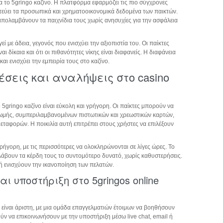
α το 5gringo καζίνο. Η πλατφόρμα εφαρμόζει τις πιο σύγχρονες
εύει τα προσωπικά και χρηματοοικονομικά δεδομένα των παικτών.
 απολαμβάνουν τα παιχνίδια τους χωρίς ανησυχίες για την ασφάλεια
εί με άδεια, γεγονός που ενισχύει την αξιοπιστία του. Οι παίκτες
ναι δίκαια και ότι οι πιθανότητες νίκης είναι διαφανείς. Η διαφάνεια
αι ενισχύει την εμπειρία τους στο καζίνο.
σεις και αναλήψεις στο casino
5gringo καζίνο είναι εύκολη και γρήγορη. Οι παίκτες μπορούν να
ρωμής, συμπεριλαμβανομένων πιστωτικών και χρεωστικών καρτών,
ταφορών. Η ποικιλία αυτή επιτρέπει στους χρήστες να επιλέξουν
ρήγορη, με τις περισσότερες να ολοκληρώνονται σε λίγες ώρες. Το
α λάβουν τα κέρδη τους το συντομότερο δυνατό, χωρίς καθυστερήσεις.
τή ενισχύουν την ικανοποίηση των πελατών.
 υποστήριξη στο 5gringos online
 είναι άριστη, με μια ομάδα επαγγελματιών έτοιμων να βοηθήσουν
ύν να επικοινωνήσουν με την υποστήριξη μέσω live chat, email ή